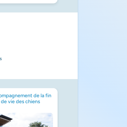
s
mpagnement de la fin
Vétérinaire et aide au d
de vie des chiens
animalier