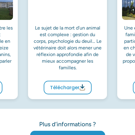
tre les
Le sujet de la mort d’un animal
Une é
t
est complexe : gestion du
fami
le en
corps, psychologie du deuil… Le
parti
eize
vétérinaire doit alors mener une
en ch
anins,
réflexion approfondie afin de
de 
parler
mieux accompagner les
propo
familles.
Télécharger
Plus d’informations ?