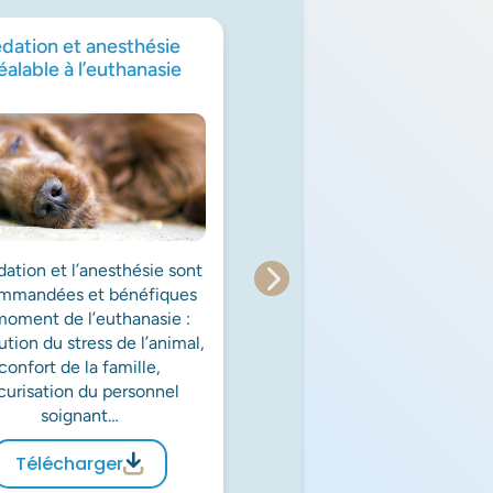
dation et anesthésie
Les objectifs de soins d
éalable à l’euthanasie
de vie
dation et l’anesthésie sont
Un guide de conversation
mmandées et bénéfiques
les objectifs des soins d
moment de l’euthanasie :
animaux atteints d’une ma
tion du stress de l’animal,
grave pour aider les famill
confort de la famille,
les vétérinaires à s’accorde
curisation du personnel
les meilleures décisions
soignant…
prendre.
Télécharger
Télécharger