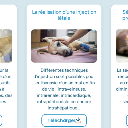
La réalisation d’une injection
Sé
létale
pr
r la
Différentes techniques
La sé
e d’un
d’injection sont possibles pour
reco
outils
l’euthanasie d’un animal en fin
au 
Les champs suivis d'un * sont obligatoires
n à
de vie : intraveineuse,
diminu
es, des
intrarénale, intracardiaque,
des
intrapéritonéale ou encore
sé
intrahépatique…
Envoyer
Télécharger