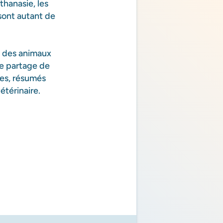
thanasie, les
sont autant de
ie des animaux
le partage de
res, résumés
étérinaire.