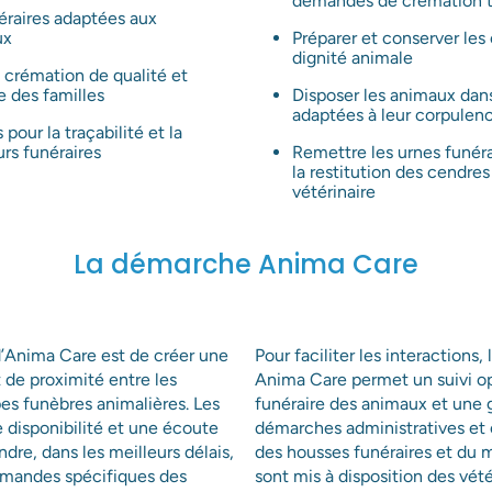
demandes de crémation t
éraires adaptées aux
ux
Préparer et conserver les 
dignité animale
e crémation de qualité et
 des familles
Disposer les animaux dan
adaptées à leur corpulen
 pour la traçabilité et la
rs funéraires
Remettre les urnes funér
Les champs suivis d'un * sont obligatoires
la restitution des cendre
vétérinaire
Envoyer
La démarche Anima Care
d’Anima Care est de créer une
Pour faciliter les interactions,
 de proximité entre les
Anima Care permet un suivi o
pes funèbres animalières. Les
funéraire des animaux et une g
 disponibilité et une écoute
démarches administratives et c
dre, dans les meilleurs délais,
des housses funéraires et du m
demandes spécifiques des
sont mis à disposition des vété