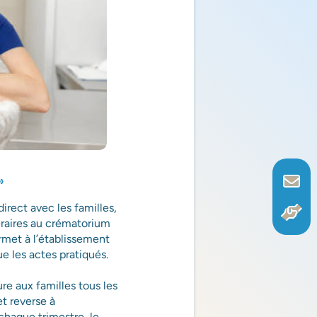
»
irect avec les familles,
éraires au crématorium
rmet à l’établissement
ue les actes pratiqués.
re aux familles tous les
et reverse à
 chaque trimestre, le