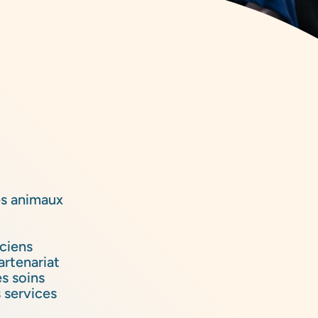
es animaux
iciens
rtenariat
es soins
s services