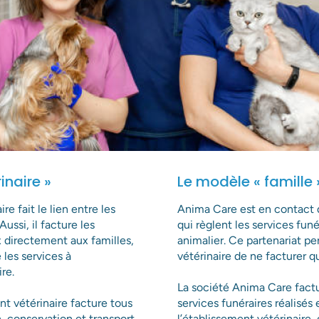
inaire »
Le modèle « famille 
re fait le lien entre les
Anima Care est en contact d
ussi, il facture les
qui règlent les services fun
 directement aux familles,
animalier. Ce partenariat pe
 les services à
vétérinaire de ne facturer q
re.
La société Anima Care factu
t vétérinaire facture tous
services funéraires réalisés 
n, conservation et transport
l’établissement vétérinaire,