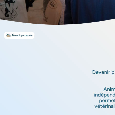
Devenir partenaire
Devenir p
Anima
indépend
permet 
vétérinai