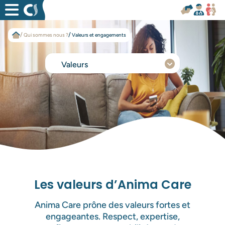
Aller
au
contenu
Qui sommes nous ?
Valeurs et engagements
Valeurs
Entreprise et équipe
Traçabilité innovante
Actions RSE
Les valeurs d’Anima Care
Anima Care prône des valeurs fortes et
engageantes. Respect, expertise,