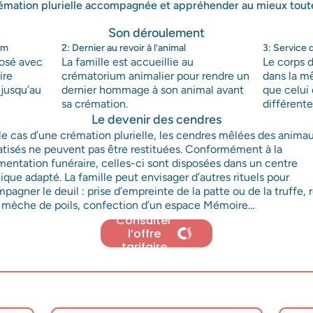
mation plurielle accompagnée et appréhender au mieux toutes
Son déroulement
um
2: Dernier au revoir à l’animal
3: Service 
posé avec
La famille est accueillie au
Le corps d
ire
crématorium animalier pour rendre un
dans la m
 jusqu’au
dernier hommage à son animal avant
que celui
sa crémation.
différent
Le devenir des cendres
Support Anima Care
le cas d’une crémation plurielle, les cendres mêlées des anima
tisés ne peuvent pas être restituées. Conformément à la
mentation funéraire, celles-ci sont disposées dans un centre
ique adapté. La famille peut envisager d’autres rituels pour
pagner le deuil : prise d’empreinte de la patte ou de la truffe, 
 mèche de poils, confection d’un espace Mémoire…
Consulter
l’offre
tarifaire
Merci pour votre message.