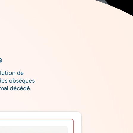
e
lution de
 des obsèques
imal décédé.