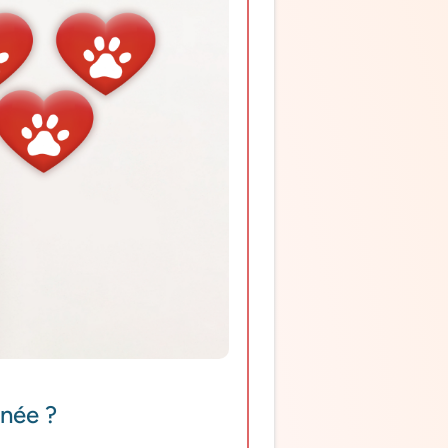
gnée ?