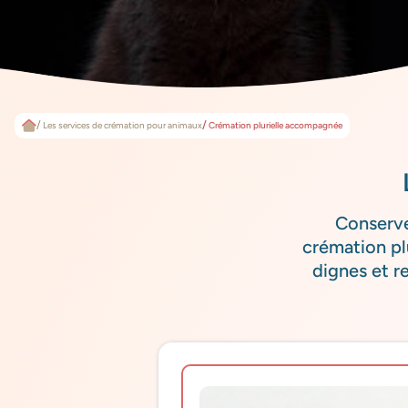
Les services de crémation pour animaux
Crémation plurielle accompagnée
Conserve
crémation pl
dignes et r