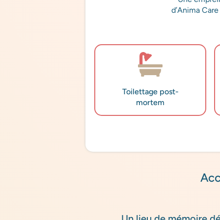
d’Anima Care 
Toilettage post-
mortem
Acc
Un lieu de mémoire d