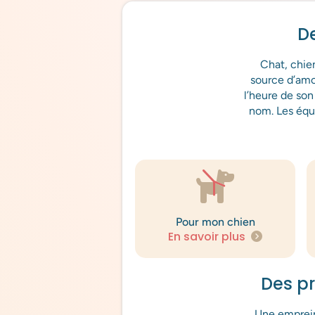
De
Chat, chie
source d’amou
l’heure de son
nom. Les équ
Pour mon chien
En savoir plus
Des p
Une emprein