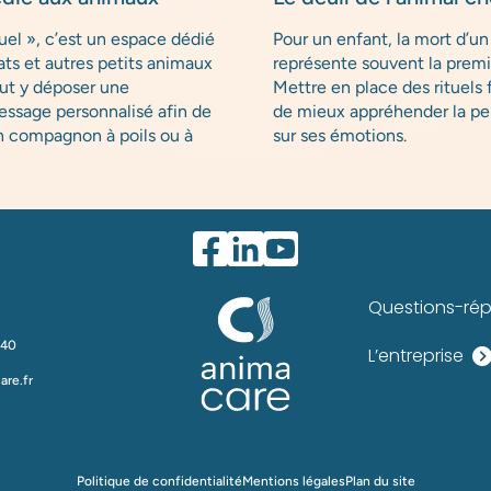
uel », c’est un espace dédié
Pour un enfant, la mort d’
ats et autres petits animaux
représente souvent la premi
ut y déposer une
Mettre en place des rituels 
essage personnalisé afin de
de mieux appréhender la pe
on compagnon à poils ou à
sur ses émotions.
Questions-ré
 40
L’entreprise
re.fr
Politique de confidentialité
Mentions légales
Plan du site