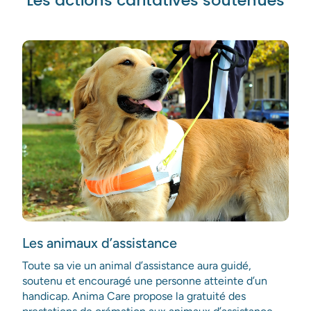
Les actions caritatives soutenues
J’accepte de recevoir des offres de la part d’Anima
Care.
* Pour plus d’informations sur le traitement de vos
données personnelles, vous pouvez consulter notre
politique de confidentialité.
Envoyer
Les animaux d’assistance
Toute sa vie un animal d’assistance aura guidé,
soutenu et encouragé une personne atteinte d’un
handicap. Anima Care propose la gratuité des