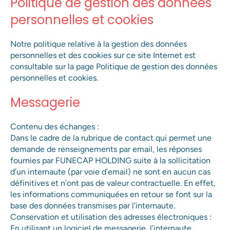
Politique de gestion des données
* Pour plus d’informations sur le traitement de vos
personnelles et cookies
données personnelles, vous pouvez consulter notre
politique de confidentialité.
Notre politique relative à la gestion des données
Envoyer
personnelles et des cookies sur ce site Internet est
consultable sur la page Politique de gestion des données
personnelles et cookies.
Messagerie
Contenu des échanges :
Dans le cadre de la rubrique de contact qui permet une
demande de renseignements par email, les réponses
fournies par FUNECAP HOLDING suite à la sollicitation
d’un internaute (par voie d’email) ne sont en aucun cas
définitives et n’ont pas de valeur contractuelle. En effet,
les informations communiquées en retour se font sur la
base des données transmises par l’internaute.
Conservation et utilisation des adresses électroniques :
En utilisant un logiciel de messagerie, l’internaute