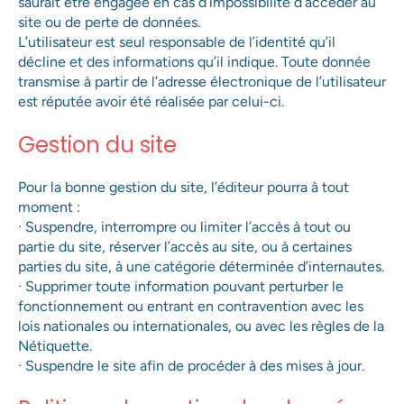
saurait être engagée en cas d’impossibilité d’accéder au
site ou de perte de données.
L’utilisateur est seul responsable de l’identité qu’il
décline et des informations qu’il indique. Toute donnée
transmise à partir de l’adresse électronique de l’utilisateur
est réputée avoir été réalisée par celui-ci.
Gestion du site
Pour la bonne gestion du site, l’éditeur pourra à tout
Merci pour votre message.
moment :
Renseignez votre e-mail pour être informé de nos offres
· Suspendre, interrompre ou limiter l’accès à tout ou
et notamment de l’ouverture des services de crémation
partie du site, réserver l’accès au site, ou à certaines
Votre demande va être transmise à un
des équidés.
parties du site, à une catégorie déterminée d’internautes.
conseiller Anima Care afin d’y répondre dans
· Supprimer toute information pouvant perturber le
les meilleurs délais.
fonctionnement ou entrant en contravention avec les
lois nationales ou internationales, ou avec les règles de la
Les champs suivis d'un * sont obligatoires
Nétiquette.
J’accepte de recevoir des offres de la part d’Anima
· Suspendre le site afin de procéder à des mises à jour.
Care.